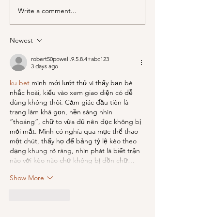
Write a comment...
A Picnic at the
PSA; BBB & Th
Honeymoon Cabin in
Container Store
Mineral King!
Newest
robert50powell.9.5.8.4+abc123
3 days ago
ku bet
 mình mới lướt thử vì thấy bạn bè 
nhắc hoài, kiểu vào xem giao diện có dễ 
dùng không thôi. Cảm giác đầu tiên là 
trang làm khá gọn, nền sáng nhìn 
“thoáng”, chữ to vừa đủ nên đọc không bị 
mỏi mắt. Mình có nghía qua mục thể thao 
một chút, thấy họ để bảng tỷ lệ kèo theo 
dạng khung rõ ràng, nhìn phát là biết trận 
nào với kèo nào chứ không bị dồn chữ…
Show More
Like
Reply