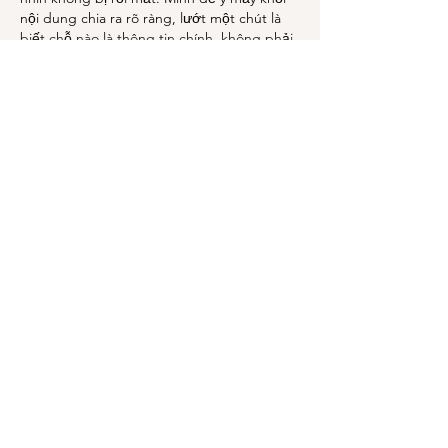
nội dung chia ra rõ ràng, lướt một chút là 
biết chỗ nào là thông tin chính, không phải 
mò từng…
Show More
Like
Reply
katrinacha.vez.52.0.2
Jul 05
9096
 caiu no meu radar esses dias e eu 
entrei só pra ver como era por dentro, sem 
muita expectativa. O que eu curti logo de 
cara foi que o site não parece aquela 
bagunça cheia de coisa piscando: a 
navegação é bem direta e dá pra entender 
rápido onde clicar. Também dá pra notar 
que pensaram no público brasileiro, 
porque a linguagem dos botões e textos é 
bem simples e não fica enrolando. Eu nem 
cheguei a mexer muito,…