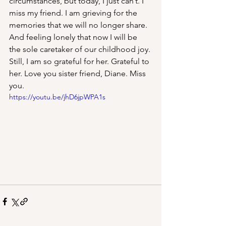
circumstances, but today, I just can’t. I 
miss my friend. I am grieving for the 
memories that we will no longer share. 
And feeling lonely that now I will be 
the sole caretaker of our childhood joy. 
Still, I am so grateful for her. Grateful to 
her. Love you sister friend, Diane. Miss 
you.
https://youtu.be/jhD6jpWPA1s