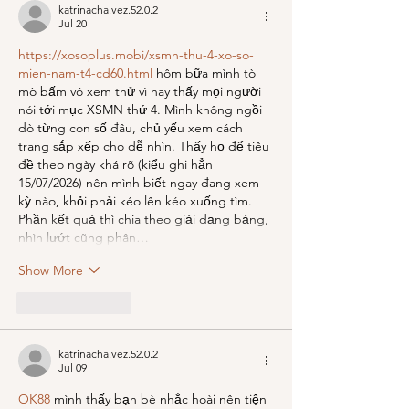
katrinacha.vez.52.0.2
Jul 20
https://xosoplus.mobi/xsmn-thu-4-xo-so-
mien-nam-t4-cd60.html
 hôm bữa mình tò 
mò bấm vô xem thử vì hay thấy mọi người 
nói tới mục XSMN thứ 4. Mình không ngồi 
dò từng con số đâu, chủ yếu xem cách 
trang sắp xếp cho dễ nhìn. Thấy họ để tiêu 
đề theo ngày khá rõ (kiểu ghi hẳn 
15/07/2026) nên mình biết ngay đang xem 
kỳ nào, khỏi phải kéo lên kéo xuống tìm. 
Phần kết quả thì chia theo giải dạng bảng, 
nhìn lướt cũng phân…
Show More
Like
Reply
katrinacha.vez.52.0.2
Jul 09
OK88
 mình thấy bạn bè nhắc hoài nên tiện 