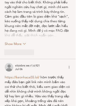
tay vào thử cho biết thôi. Không phải kiểu 
ngồi nghiên cứu hay chơi gì, mình chỉ xem 
cách họ làm trang và trình bày thông tin. 
Cảm giác đầu tiên là giao diện khá “sạch”, 
kéo xuống thấy nội dung chia theo từng 
khung nên mắt đỡ mệt, đọc lướt vẫn hiểu 
họ đang nói gì. Mình để ý có mục FAQ đặt 
khá dễ thấy, giải thích ngắn gọn…
Show More
Like
Reply
elsiebre.we.r1.6.921
Jul 06
https://keonhacai55.lol/
 hôm trước thấy 
mấy đứa bạn gửi link nên mình bấm vào 
coi thử cho biết thôi, kiểu xem giao diện có 
dễ nhìn không chứ mình không ngồi đọc 
kỹ hay làm gì nhiều. Vừa vào thấy trang sắp 
xếp khá gọn, khoảng trống vừa đủ nên 
nhìn không bị rối mắt. Mình để ý mấy khối 